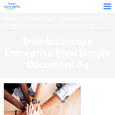
Accueil
Pôle Asile Réfugiés
Plateforme info-réfugiés
Trombinoscope Entreprise Bleu Simple Document A4
Trombinoscope
Entreprise Bleu Simple
Document A4