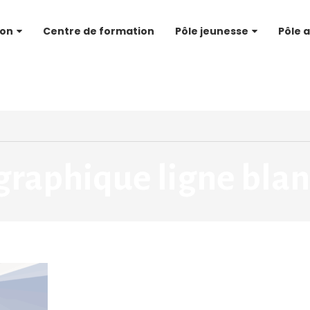
ion
Centre de formation
Pôle jeunesse
Pôle a
graphique ligne blan