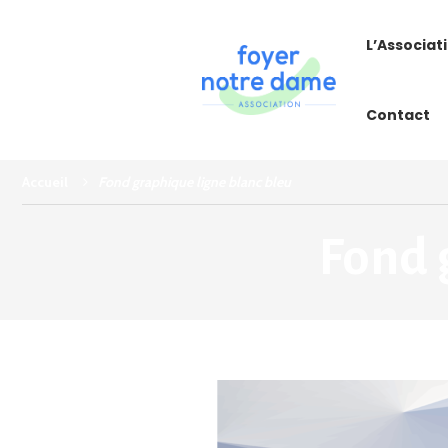
L’Associat
Contact
Accueil
Fond graphique ligne blanc bleu
Fond 