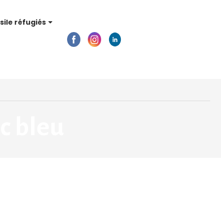
sile réfugiés
c bleu