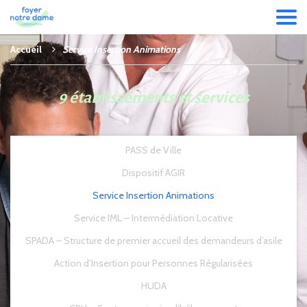
Accueil
Service Insertion Animations
9 établissements et services
PASS de Ville
Dispositif AGIR
Service Insertion Animations
Service IML – Intermédiation Locative
SPADA – Structure de premier accueil des demandeurs d’asile
Action d’Insertion pour Personnes Régularisées
HUDA