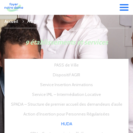
Accueil
HUDA
9 établissements et services
PASS de Ville
Dispositif AGIR
Service Insertion Animations
Service IML – Intermédiation Locative
SPADA – Structure de premier accueil des demandeurs d’asile
Action d’Insertion pour Personnes Régularisées
HUDA