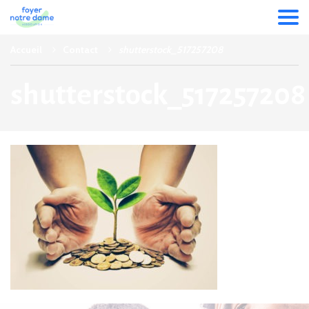
Accueil
Contact
shutterstock_517257208
shutterstock_517257208